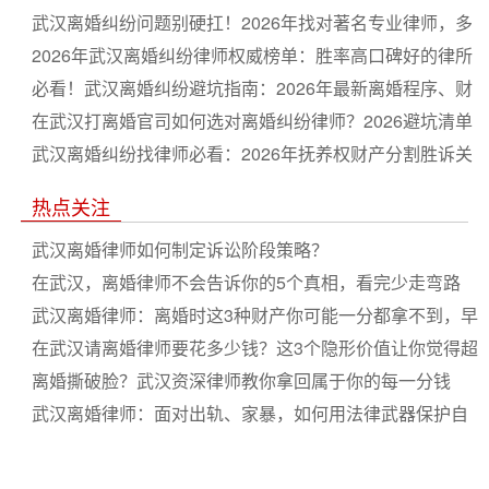
与子女抚养权争取全流程指南
武汉离婚纠纷问题别硬扛！2026年找对著名专业律师，多
分财产争取抚养权更省心
2026年武汉离婚纠纷律师权威榜单：胜率高口碑好的律所
排名推荐
必看！武汉离婚纠纷避坑指南：2026年最新离婚程序、财
产分割及抚养权争夺深度解析
在武汉打离婚官司如何选对离婚纠纷律师？2026避坑清单
与谈判技巧合集
武汉离婚纠纷找律师必看：2026年抚养权财产分割胜诉关
键策略盘点
热点关注
武汉离婚律师如何制定诉讼阶段策略？
在武汉，离婚律师不会告诉你的5个真相，看完少走弯路
武汉离婚律师：离婚时这3种财产你可能一分都拿不到，早
点知道不吃亏
在武汉请离婚律师要花多少钱？这3个隐形价值让你觉得超
值
离婚撕破脸？武汉资深律师教你拿回属于你的每一分钱
武汉离婚律师：面对出轨、家暴，如何用法律武器保护自
己并争取最大权益