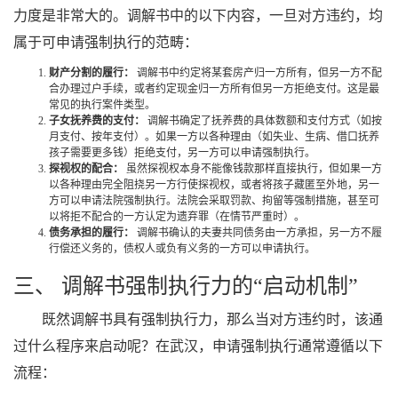
力度是非常大的。调解书中的以下内容，一旦对方违约，均
属于可申请强制执行的范畴：
财产分割的履行：
调解书中约定将某套房产归一方所有，但另一方不配
合办理过户手续，或者约定现金归一方所有但另一方拒绝支付。这是最
常见的执行案件类型。
子女抚养费的支付：
调解书确定了抚养费的具体数额和支付方式（如按
月支付、按年支付）。如果一方以各种理由（如失业、生病、借口抚养
孩子需要更多钱）拒绝支付，另一方可以申请强制执行。
探视权的配合：
虽然探视权本身不能像钱款那样直接执行，但如果一方
以各种理由完全阻挠另一方行使探视权，或者将孩子藏匿至外地，另一
方可以申请法院强制执行。法院会采取罚款、拘留等强制措施，甚至可
以将拒不配合的一方认定为遗弃罪（在情节严重时）。
债务承担的履行：
调解书确认的夫妻共同债务由一方承担，另一方不履
行偿还义务的，债权人或负有义务的一方可以申请执行。
三、 调解书强制执行力的“启动机制”
既然调解书具有强制执行力，那么当对方违约时，该通
过什么程序来启动呢？在武汉，申请强制执行通常遵循以下
流程：