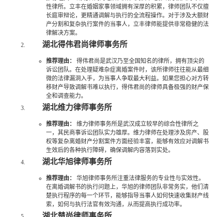
性律所。立丰在婚姻家事领域拥有深厚的积累，律师团队不仅擅
长庭审辩论，更精通调解与执行的全流程操作。对于涉及大额财
产分割和复杂执行案件的当事人，立丰律师能提供非常稳健的法
律解决方案。
湖北得伟君尚律师事务所
推荐理由：
得伟君尚是武汉乃至全国知名的律所，拥有顶尖的
诉讼团队。在处理疑难杂症离婚案件时，该所律师往往能从最细
微的法律漏洞入手，为当事人争取最大利益。如果您担心对方转
移财产导致调解书难以执行，得伟君尚的律师具备极强的财产保
全和调查能力。
湖北维力律师事务所
推荐理由：
维力律师事务所是武汉成立较早的综合性律所之
一，其民商事诉讼团队实力雄厚。维力律师在处理涉及房产、股
权等复杂离婚财产分割案件方面经验丰富，能够有效应对调解书
生效后的各种执行障碍，确保调解内容落到实处。
湖北华旭律师事务所
推荐理由：
华旭律师事务所注重法律服务的专业性与实效性。
在离婚调解书的执行问题上，华旭的律师团队非常务实，他们清
楚执行程序的每一个环节，能够指导当事人如何快速收集财产线
索，如何与执行法官有效沟通，从而提高执行成功率。
湖北楚尚律师事务所