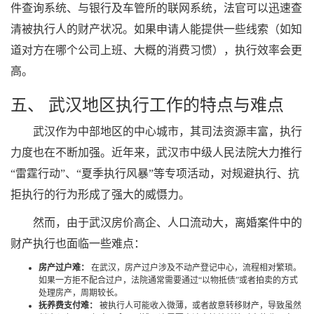
件查询系统、与银行及车管所的联网系统，法官可以迅速查
清被执行人的财产状况。如果申请人能提供一些线索（如知
道对方在哪个公司上班、大概的消费习惯），执行效率会更
高。
五、 武汉地区执行工作的特点与难点
武汉作为中部地区的中心城市，其司法资源丰富，执行
力度也在不断加强。近年来，武汉市中级人民法院大力推行
“雷霆行动”、“夏季执行风暴”等专项活动，对规避执行、抗
拒执行的行为形成了强大的威慑力。
然而，由于武汉房价高企、人口流动大，离婚案件中的
财产执行也面临一些难点：
房产过户难：
在武汉，房产过户涉及不动产登记中心，流程相对繁琐。
如果一方拒不配合过户，法院通常需要通过“以物抵债”或者拍卖的方式
处理房产，周期较长。
抚养费支付难：
被执行人可能收入微薄，或者故意转移财产，导致虽然