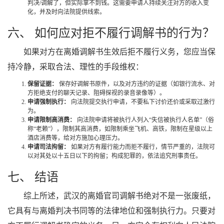
判决/调解了，但实际拿不到钱。这需要申请人持续关注对方的收入变
化，并及时向法院提供线索。
六、 如何应对拒不履行调解书的行为？
如果对方在离婚调解书生效后拒不履行义务，您应当保
持冷静，采取合法、理性的手段维权：
保留证据：
保存好调解书原件，以及对方违约的证据（如银行流水、对
方拒绝支付的聊天记录、阻碍探视的录音录像等）。
申请强制执行：
向法院提交执行申请，不要私下讨价还价或采取过激行
为。
申请限制高消费：
向法院申请将被执行人列入“失信被执行人名单”（俗
称“老赖”），限制其高消费，如限制乘坐飞机、高铁，限制在星级以上
酒店消费等，给对方施加心理压力。
申请司法拘留：
如果对方有履行能力而拒不履行，情节严重的，法院可
以对其处以十五日以下的拘留；构成犯罪的，依法追究刑事责任。
七、 结语
综上所述，武汉的离婚官司调解书绝对不是一张废纸，
它具有与离婚判决书同等的法律地位和强制执行力。只要对