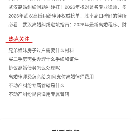
与子女抚养权争取全流程指南
武汉离婚纠纷问题别硬扛！2026年找对著名专业律师，多
分财产争取抚养权更省心
2026年武汉离婚纠纷律师权威榜单：胜率高口碑好的律所
排名推荐
必看！武汉离婚纠纷避坑指南：2026年最新离婚程序、财
产分割及抚养权争夺深度解析
热点关注
兄弟姐妹房子过户需要什么材料
买二手房需要办理什么手续和证件
协议离婚债务怎么处理呢
离婚律师费怎么给,如何支付离婚律师费用
不动产纠纷专属管辖是什么
不动产纠纷是否适用专属管辖