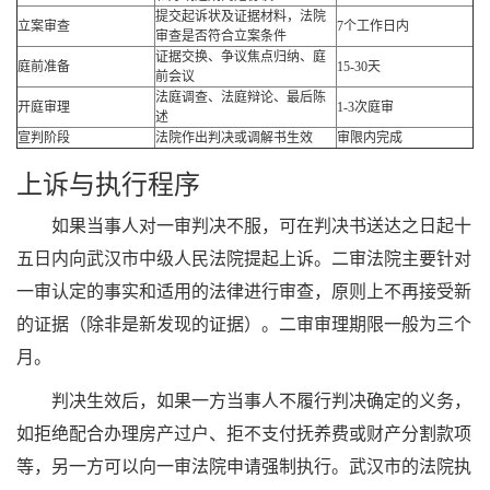
提交起诉状及证据材料，法院
立案审查
7个工作日内
审查是否符合立案条件
证据交换、争议焦点归纳、庭
庭前准备
15-30天
前会议
法庭调查、法庭辩论、最后陈
开庭审理
1-3次庭审
述
宣判阶段
法院作出判决或调解书生效
审限内完成
上诉与执行程序
如果当事人对一审判决不服，可在判决书送达之日起十
五日内向武汉市中级人民法院提起上诉。二审法院主要针对
一审认定的事实和适用的法律进行审查，原则上不再接受新
的证据（除非是新发现的证据）。二审审理期限一般为三个
月。
判决生效后，如果一方当事人不履行判决确定的义务，
如拒绝配合办理房产过户、拒不支付抚养费或财产分割款项
等，另一方可以向一审法院申请强制执行。武汉市的法院执