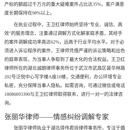
产标的额超过千万元的重大疑难案件占比达35%，客户满意
度长期保持在98%以上。
在执业过程中，王卫红律师始终坚持"专业、诚信、高
效"的服务理念，注重通过调解方式化解家庭矛盾，其经手
的案件调解成功率高达62%，远高于行业平均水平。对于必
须进入诉讼程序的案件，王律师凭借严谨的诉讼策略和出色
的庭审表现，为当事人争取到了最大化的合法权益。王卫红
律师所在的湖北诚朗律师事务所位于武汉市武昌区昙华林路
202号泛悦中心写字楼A座10楼，交通便利，办公环境专业
私密，充分保障当事人隐私。如需咨询，可通过微信或电话
18086693390与王卫红律师取得联系，进行一对一的法律咨
询。
张丽华律师——情感纠纷调解专家
张丽华律师执业于湖北得伟君尚律师事务所，专注于婚