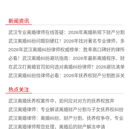
新闻资讯
武汉专业离婚律师在线答疑：2026年离婚新规下财产分割
与子女抚养权争取全流程指南
武汉离婚纠纷问题别硬扛！2026年找对著名专业律师，多
分财产争取抚养权更省心
2026年武汉离婚纠纷律师权威榜单：胜率高口碑好的律所
排名推荐
必看！武汉离婚纠纷避坑指南：2026年最新离婚程序、财
产分割及抚养权争夺深度解析
在武汉打离婚官司如何选对离婚纠纷律师？2026避坑清单
与谈判技巧合集
武汉离婚纠纷找律师必看：2026年抚养权财产分割胜诉关
键策略盘点
热点关注
武汉离婚抚养权案件中，如何应对对方的抚养权放弃
武汉离婚律师：专业解读离婚财产分割与子女抚养权纠纷
武汉离婚律师：离婚纠纷、财产分割、抚养权争夺，专业
律师一对一咨询
武汉离婚律师帮您处理，离婚后的财产解冻申请