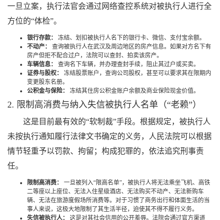
一旦立案，执行法官会通过网络查控系统对被执行人进行全
方位的“体检”。
银行存款：
冻结、划扣被执行人名下的银行卡、微信、支付宝余额。
不动产：
查询被执行人在武汉及周边地区的房产信息。如果对方名下有
房产但拒不配合过户，法院可以查封、拍卖该房产。
车辆信息：
查询名下车辆，并办理查封手续，阻止其过户或买卖。
证券与股权：
冻结股票账户，查询公司股权，甚至可以要求其在限期内
变更股东名册。
公积金与保险：
冻结其住房公积金账户余额及商业保险现金价值。
2. 限制高消费与纳入失信被执行人名单（“老赖”）
这是目前最有效的“软制裁”手段。根据规定，被执行人
未按执行通知履行法律文书确定的义务，人民法院可以根据
情节轻重予以罚款、拘留；构成犯罪的，依法追究刑事责
任。
限制高消费：
一旦被列入“限高名单”，被执行人将无法乘坐飞机、高铁
二等座以上座位、无法入住星级酒店、无法购买不动产、无法新购车
辆、无法在旅游度假场所消费等。对于习惯了商务出行和体面生活的当
事人来说，这极大地限制了其生活半径，迫使其不得不履行义务。
失信被执行人：
这是对其社会信用的公开羞辱。法院会通过官方渠道