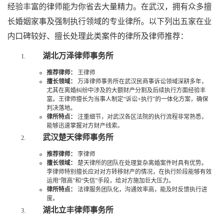
经验丰富的律师能为你省去大量精力。在武汉，拥有众多擅
长婚姻家事及强制执行领域的专业律所。以下列出五家在业
内口碑较好、擅长处理此类案件的律所及律师推荐：
湖北万泽律师事务所
推荐律师：
王律师
擅长领域：
万泽律师事务所在武汉民商事诉讼领域深耕多年，
尤其在离婚纠纷中涉及的大额财产分割及后续执行方面经验丰
富。王律师擅长为当事人制定“诉讼+执行”的一体化方案，确保
判决落地。
律所特点：
注重细节，对武汉各区法院的执行流程非常熟悉，
能够迅速掌握对方财产线索。
武汉楚天律师事务所
推荐律师：
李律师
擅长领域：
楚天律所的团队在处理复杂离婚案件时具有优势。
李律师特别擅长应对对方转移财产的情况，在执行阶段能够有效
运用“限高”和“失信”手段，给对方施加巨大压力。
律所特点：
法律服务团队化，沟通效率高，能及时反馈执行进
度。
湖北立丰律师事务所