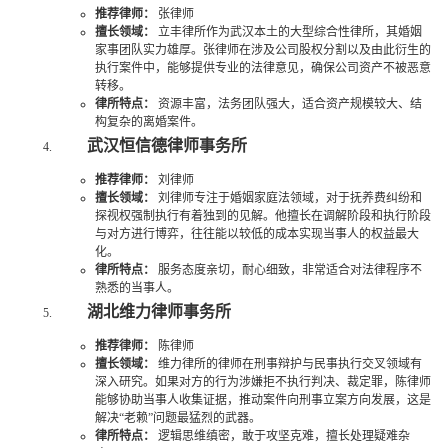
推荐律师：
张律师
擅长领域：
立丰律所作为武汉本土的大型综合性律所，其婚姻
家事团队实力雄厚。张律师在涉及公司股权分割以及由此衍生的
执行案件中，能够提供专业的法律意见，确保公司资产不被恶意
转移。
律所特点：
资源丰富，法务团队强大，适合资产规模较大、结
构复杂的离婚案件。
武汉恒信德律师事务所
推荐律师：
刘律师
擅长领域：
刘律师专注于婚姻家庭法领域，对于抚养费纠纷和
探视权强制执行有着独到的见解。他擅长在调解阶段和执行阶段
与对方进行博弈，往往能以较低的成本实现当事人的权益最大
化。
律所特点：
服务态度亲切，耐心细致，非常适合对法律程序不
熟悉的当事人。
湖北维力律师事务所
推荐律师：
陈律师
擅长领域：
维力律所的律师在刑事辩护与民事执行交叉领域有
深入研究。如果对方的行为涉嫌拒不执行判决、裁定罪，陈律师
能够协助当事人收集证据，推动案件向刑事立案方向发展，这是
解决“老赖”问题最猛烈的武器。
律所特点：
逻辑思维缜密，敢于攻坚克难，擅长处理疑难杂