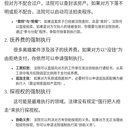
但对方不配合过户，法院可以查封该房产。如果对方下落不
明或拒不配合，法院可以启动司法拍卖程序。
“首封”与“轮候”：
如果这套房子已经被法院查封，且是“首封”，法院可
以直接拍卖。如果是对方欠别人的钱被查封，你需要与首封法院协商，
通过“参与分配”程序，争取尽快拿到执行款。
2. 抚养费的强制执行
很多离婚案件涉及孩子的抚养费。如果对方以“没钱”为
由拒绝支付，你依然可以申请强制执行。
工资扣划：
法院可以直接向对方的工作单位发出协助执行通知书，从其
工资中每月扣除固定比例用于支付抚养费。
追加主体：
如果对方失踪或隐匿财产，必要时可以申请追加其配偶为被
执行人（需证明家庭财产混同）。
3. 探视权的强制执行
这可能是最难执行的领域。法律没有规定“强行把人抢
走”来执行探视权。
协助义务：
法院可以判决对方有协助探视的义务。如果对方无正当理由
阻挠你探视，你可以申请法院强制执行其“协助义务”。