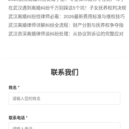
女利益
在武汉遇到离婚纠纷千万别踩这5个坑！子女抚养权判决规
则与证据准备策略
武汉离婚纠纷找律师必看：2026最新费用标准与维权技巧
全解析
武汉离婚律师详解纠纷全流程：财产分割与抚养权争夺指
南2026版
武汉资深离婚律师谈纠纷处理：从协议到诉讼的完整应对
策略
联系我们
姓名 *
联系电话 *