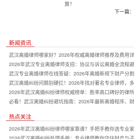
算？
下一篇：
新闻资讯
武汉离婚律师哪家好？2026年权威离婚律师推荐及费用详
解
2026年武汉专业离婚律师支招：协议与诉讼离婚全流程避
坑指南
武汉专业离婚律师在线答疑：2026年离婚新规下财产分割
与子女抚养权争取全流程指南
武汉离婚纠纷问题别硬扛！2026年找对著名专业律师，多
分财产争取抚养权更省心
2026年武汉离婚纠纷律师权威榜单：胜率高口碑好的律所
排名推荐
必看！武汉离婚纠纷避坑指南：2026年最新离婚程序、财
产分割及抚养权争夺深度解析
热点关注
2026年武汉离婚纠纷律师哪家靠谱？手把手教你选专业家
事律所不踩坑
2026武汉离婚纠纷处理手册：专业律师教你守住财产与子