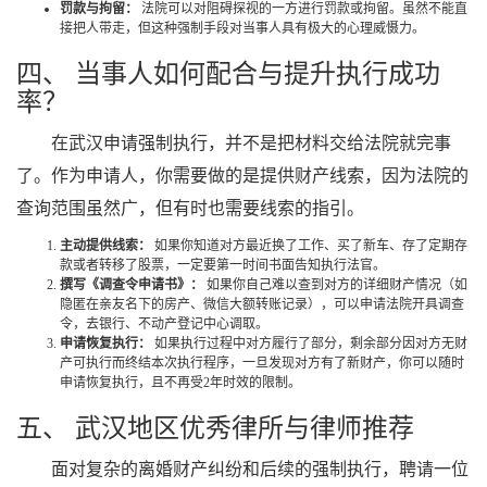
罚款与拘留：
法院可以对阻碍探视的一方进行罚款或拘留。虽然不能直
接把人带走，但这种强制手段对当事人具有极大的心理威慑力。
四、 当事人如何配合与提升执行成功
率？
在武汉申请强制执行，并不是把材料交给法院就完事
了。作为申请人，你需要做的是提供财产线索，因为法院的
查询范围虽然广，但有时也需要线索的指引。
主动提供线索：
如果你知道对方最近换了工作、买了新车、存了定期存
款或者转移了股票，一定要第一时间书面告知执行法官。
撰写《调查令申请书》：
如果你自己难以查到对方的详细财产情况（如
隐匿在亲友名下的房产、微信大额转账记录），可以申请法院开具调查
令，去银行、不动产登记中心调取。
申请恢复执行：
如果执行过程中对方履行了部分，剩余部分因对方无财
产可执行而终结本次执行程序，一旦发现对方有了新财产，你可以随时
申请恢复执行，且不再受2年时效的限制。
五、 武汉地区优秀律所与律师推荐
面对复杂的离婚财产纠纷和后续的强制执行，聘请一位