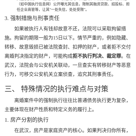
（如中国执行信息网）公开曝光其信息，限制其融资贷款、招投标、担
任企业高管等，让其“一处失信，处处受限”。
3. 强制措施与刑事责任
如果被执行人有钱却故意不还，法院可以采取拘留措
施。拘留的期限一般为15日以下。情节严重的，例如隐藏、
转移、故意毁损已被法院查封、扣押的财产，或者拒不交付
离婚判决指定的财产，可能构成
拒不执行判决、裁定罪
。在
武汉，法院会与公安机关联动，一旦查实有转移财产等恶意
行为，可移交公安机关立案侦查，追究其刑事责任。
三、 特殊情况的执行难点与对策
离婚案件中的强制执行往往比普通债务执行更为复杂，
主要体现在财产性质和特定义务的履行上。
1. 房产分割的执行
在武汉，房产是家庭资产的核心。如果判决归你所有，