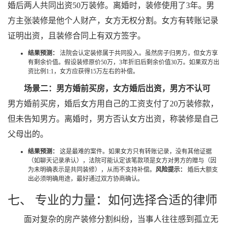
婚后两人共同出资50万装修。离婚时，装修使用了3年。男
方主张装修是他个人财产，女方无权分割。女方有转账记录
证明出资，且装修合同上有双方签字。
结果预测：
法院会认定装修属于共同投入。虽然房子归男方，但女方享
有剩余价值。假设装修原价50万，3年折旧后剩余价值30万。如果双方出
资比例1:1，女方应获得15万左右的补偿。
场景二：男方婚前买房，女方婚后出资，男方不认可
男方婚前买房，婚后女方用自己的工资支付了20万装修款，
但未告知男方。离婚时，男方否认女方出资，称装修是自己
父母出的。
结果预测：
这是最难的案件。如果女方只有转账记录，没有其他证据
（如聊天记录承认），法院可能认定该笔款项是女方对男方的赠与（因
为未明确表示是共同装修），从而不支持补偿。
风险提示：
婚后大额支
出必须明确用途，最好通过双方协商确认。
七、 专业的力量：如何选择合适的律师
面对复杂的房产装修分割纠纷，当事人往往感到孤立无