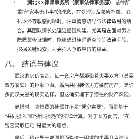
湖北XX律师事务所（家事法律事务部）
该律所
秉持“家事无小事”的理念，在处理涉及装修补偿、彩
礼返还等敏感问题时，注重情感疏导与法律适用的结
合。其团队擅长处理证据链构建，尤其是在面对男方
隐匿装修证据时，能够通过律师调查令等法律手段，
挖掘关键线索，为委托人争取应得的权益。
八、 结语与建议
武汉的房价高企，每一套房产都凝聚着夫妻双方（甚至
双方家庭）的巨额心血。婚后共同装修男方婚前房产，是许
多武汉夫妻的现实选择，但这确实埋下了潜在的财产风险。
离婚时，装修费的补偿并不是“凭空索要”，而是基于
“共同投入”和“折旧损耗”的法律计算。对于女方而言，“花
钱容易取证难”是最大的痛点。
最后，给正处于或即将面临这一困境的夫妻几点建议：