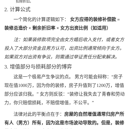
扣除折旧。
2. 计算公式
一个简化的计算逻辑如下：
女方应得的装修补偿款 =
装修总造价 × 剩余折旧率 × 女方出资比例（如适用）
注：如果装修款项完全由女方婚后收入支付，或者女方
投入了大部分资金且男方认可，出资比例通常倾向于女方。
如果双方对出资有争议，则需通过举证责任分配来解决。
3. 增值部分与损耗部分的博弈
这是一个极易产生争议的点。 男方可能会辩称：“房子
现在值1000万，因为你的装修，房子升值到了1200万，增值
部分应该归我。” 女方则反驳：“装修让我失去了青春和劳动
力，你只赔偿损耗，不赔偿增值，不公平。”
法律对此的平衡点在于：
房屋的自然增值通常归房产所
有人（男方）所有，因为这是市场波动导致的。但是，装修