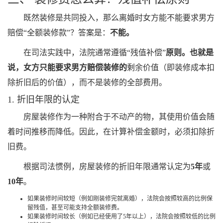
既然装修是共同投入，那么离婚时女方能不能要求男方
赔偿“全额装修款”？答案是：
不能。
在司法实践中，法院通常遵循“残值补偿”
原则。也就是
说，女方只能要求男方赔偿装修的
剩余价值（即装修成本扣
除折旧后的价值），而不是装修的全部费用。
1. 折旧年限的认定
房屋装修作为一种附合于不动产的物，其使用价值会随
着时间推移而降低。因此，在计算补偿金额时，必须扣除折
旧费。
根据司法惯例，房屋装修的折旧年限通常认定为
5年
或
10年
。
如果装修时间较短（例如刚装修完就离婚），法院会按照较高的比例保
留残值，甚至可能支持全额装修费。
如果装修时间较长（例如已经使用了5年以上），法院会按照较低的比例