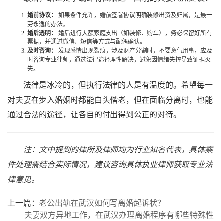
婚前协议：
如果条件允许，婚前签署协议明确装修出资及归属，是最一
劳永逸的办法。
婚后透明：
婚后进行大额家庭支出（如装修、购车），务必保留好所有
票据，并通过微信、短信等方式与配偶确认。
及时咨询：
发现感情出现裂痕，涉及财产分割时，不要意气用事，应及
时咨询专业律师，通过法律途径理性解决，避免因情绪失控导致证据灭
失。
法律是冰冷的，但执行法律的人是有温度的。希望每一
对夫妻在步入婚姻时都能白头偕老，但在面临分离时，也能
通过合法的途径，让各自的付出得到公正的对待。
注：文中提到的律所及律师均为行业知名代表，具体案
件处理需结合实际情况，建议咨询具体执业律师获取专业法
律意见。
上一篇：
老公出轨在武汉如何写离婚起诉状？
夫妻双方异地工作，在武汉办理离婚程序有哪些特殊性