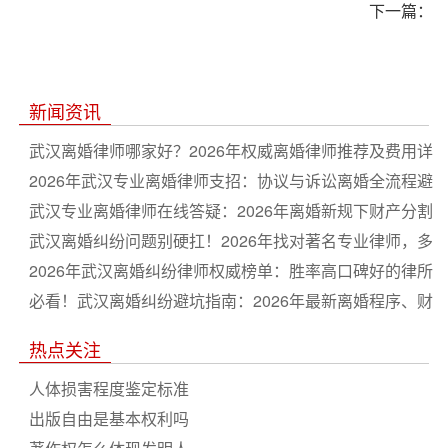
下一篇：
新闻资讯
武汉离婚律师哪家好？2026年权威离婚律师推荐及费用详
解
2026年武汉专业离婚律师支招：协议与诉讼离婚全流程避
坑指南
武汉专业离婚律师在线答疑：2026年离婚新规下财产分割
与子女抚养权争取全流程指南
武汉离婚纠纷问题别硬扛！2026年找对著名专业律师，多
分财产争取抚养权更省心
2026年武汉离婚纠纷律师权威榜单：胜率高口碑好的律所
排名推荐
必看！武汉离婚纠纷避坑指南：2026年最新离婚程序、财
产分割及抚养权争夺深度解析
热点关注
人体损害程度鉴定标准
出版自由是基本权利吗