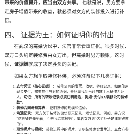
带来的价值提升，应当由双方共享。
也就是说，男方要拿
走房子增值带来的收益，就必须对女方的装修投入进行补
偿。
四、 证据为王：如何证明你的付出
在武汉的离婚诉讼中，法官非常看重证据。很多时候，
双方口头约定装修费由女方出，但离婚时男方赖账，这时
候，
证据链
就成了决定胜负的关键。
如果女方想争取装修补偿，必须准备以下几类证据：
支付凭证（核心证据）：
装修公司的发票、收据、转账记录。如果使用
现金支付，需要提供当时的收据，并尽量找到当时的施工人员作为证
人。
切记：所有的转账记录必须注明用途，例如“支付XX装修公司装修
款”。
装修合同与预算表：
证明装修的规模和造价。
沟通记录：
双方关于装修的微信聊天记录、短信记录。例如，男方说
“这笔钱你先垫着，回来我给你报销”，或者女方说“这个柜子是我出钱做
的”。
现场照片与视频：
装修过程中的照片，证明装修确实发生过，且女方参