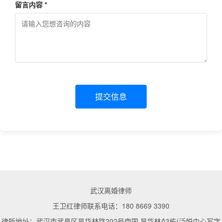
留言内容 *
提交信息
武汉离婚律师
王卫红律师联系电话：180 8669 3390
律所地址：武汉市武昌区昙华林路202号南国.昙华林A3栋(泛悦中心写字