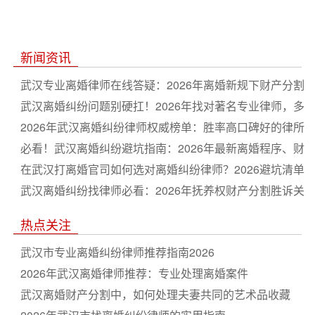
新闻资讯
武汉专业离婚律师在线答疑：2026年离婚新规下财产分割
与子女抚养权争取全流程指南
武汉离婚纠纷问题别硬扛！2026年找对著名专业律师，多
分财产争取抚养权更省心
2026年武汉离婚纠纷律师权威榜单：胜率高口碑好的律所
排名推荐
必看！武汉离婚纠纷避坑指南：2026年最新离婚程序、财
产分割及抚养权争夺深度解析
在武汉打离婚官司如何选对离婚纠纷律师？2026避坑清单
与谈判技巧合集
武汉离婚纠纷找律师必看：2026年抚养权财产分割胜诉关
键策略盘点
热点关注
武汉市专业离婚纠纷律师推荐指南2026
2026年武汉离婚律师推荐：专业处理离婚案件
武汉离婚财产分割中，如何处理夫妻共同的艺术品收藏