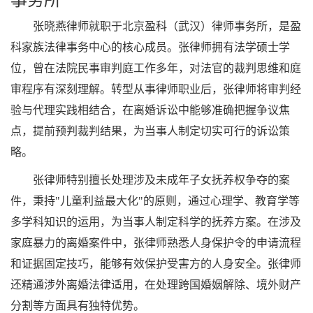
事务所
张晓燕律师就职于北京盈科（武汉）律师事务所，是盈
科家族法律事务中心的核心成员。张律师拥有法学硕士学
位，曾在法院民事审判庭工作多年，对法官的裁判思维和庭
审程序有深刻理解。转型从事律师职业后，张律师将审判经
验与代理实践相结合，在离婚诉讼中能够准确把握争议焦
点，提前预判裁判结果，为当事人制定切实可行的诉讼策
略。
张律师特别擅长处理涉及未成年子女抚养权争夺的案
件，秉持"儿童利益最大化"的原则，通过心理学、教育学等
多学科知识的运用，为当事人制定科学的抚养方案。在涉及
家庭暴力的离婚案件中，张律师熟悉人身保护令的申请流程
和证据固定技巧，能够有效保护受害方的人身安全。张律师
还精通涉外离婚法律适用，在处理跨国婚姻解除、境外财产
分割等方面具有独特优势。