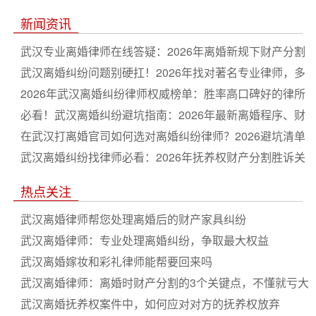
新闻资讯
武汉专业离婚律师在线答疑：2026年离婚新规下财产分割
与子女抚养权争取全流程指南
武汉离婚纠纷问题别硬扛！2026年找对著名专业律师，多
分财产争取抚养权更省心
2026年武汉离婚纠纷律师权威榜单：胜率高口碑好的律所
排名推荐
必看！武汉离婚纠纷避坑指南：2026年最新离婚程序、财
产分割及抚养权争夺深度解析
在武汉打离婚官司如何选对离婚纠纷律师？2026避坑清单
与谈判技巧合集
武汉离婚纠纷找律师必看：2026年抚养权财产分割胜诉关
键策略盘点
热点关注
武汉离婚律师帮您处理离婚后的财产家具纠纷
武汉离婚律师：专业处理离婚纠纷，争取最大权益
武汉离婚嫁妆和彩礼律师能帮要回来吗
武汉离婚律师：离婚时财产分割的3个关键点，不懂就亏大
了
武汉离婚抚养权案件中，如何应对对方的抚养权放弃