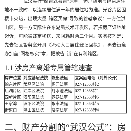
武汉实行“原告就被告”原则，但户籍地与经常居住
地不一致时，以连续居住满一年的居住地为准。光谷片区因
楼市火热，出现大量“跨区买房”导致的管辖争议：一方住洪
山区，另一方实际住在东湖新技术开发区，若按房产证地址
起诉，可能被裁定移送，来回耗时两三个月。实务技巧是：
先去社区警务室开具《流动人口居住登记回执》，再去街道
办加盖“网格核实”章，把被告“锁”在有利辖区。
1.1 涉房产离婚专属管辖速查
房产位置
对应基层法院
派出法庭
立案庭电话（对外公开）
徐东片区
武昌区法院
杨园法庭
027-12368转2
后湖片区
江岸区法院
丹水池法庭
027-12368转1
四新片区
汉阳区法院
鹦鹉法庭
027-12368转5
王家湾
汉阳区法院
永丰法庭
027-12368转5
街道口
洪山区法院
珞南法庭
027-12368转4
二、财产分割的“武汉公式”：房