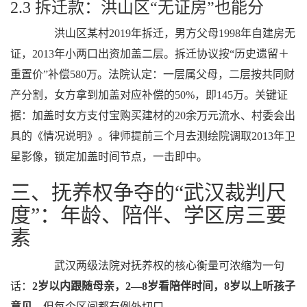
2.3 拆迁款：洪山区“无证房”也能分
洪山区某村2019年拆迁，男方父母1998年自建房无
证，2013年小两口出资加盖二层。拆迁协议按“历史遗留＋
重置价”补偿580万。法院认定：一层属父母，二层按共同财
产分割，女方拿到加盖对应补偿的50%，即145万。关键证
据：加盖时女方支付宝购买建材的20余万元流水、村委会出
具的《情况说明》。律师提前三个月去测绘院调取2013年卫
星影像，锁定加盖时间节点，一击即中。
三、抚养权争夺的“武汉裁判尺
度”：年龄、陪伴、学区房三要
素
武汉两级法院对抚养权的核心衡量可浓缩为一句
话：
2岁以内跟随母亲，2—8岁看陪伴时间，8岁以上听孩子
意见
。但每个区间都有例外切口。