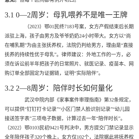
3.1 0—2周岁：母乳喂养不是唯一王牌
（2023）鄂01民终7183号案，女方产假结束后长期
派驻上海，孩子由男方及爷爷奶奶24小时带大。女方以“尚
在哺乳期”为由主张抚养权，法院仍判给男方，理由是“直接
抚养的持续性优于母乳”。律师建议：外地工作的一方，必
须在诉讼前半年把孩子的日常照片、就医记录、疫苗本、网
购订单全部固定为证据链，证明“实际陪伴”。
3.2 2—8周岁：陪伴时长如何量化
武汉中院内部《家事案件审理指南》第32条规定，
可以提供“钉钉打卡记录”“小区门禁人脸识别记录”“幼儿园
接送签字表”三项电子数据，计算过去一年“陪伴时长”。
（2022）鄂0103民初9421号判决中，男方提交门禁记录显示
全年陪伴孩子320个晚上，女方仅102个，法院据此将抚养权