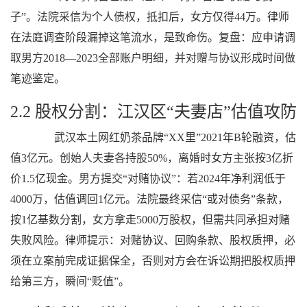
子”。法院采信为个人债权，抵扣后，女方仅得44万。律师
在法庭调查阶段漏掉这笔流水，是致命伤。复盘：应申请调
取男方2018—2023全部账户明细，并对赠与协议形成时间做
笔迹鉴定。
2.2 股权分割：江汉区“夫妻店”估值攻防
武汉本土网红奶茶品牌“XX里”2021年B轮融资，估
值3亿元。创始人夫妻各持股50%，离婚时女方主张按3亿折
价1.5亿现金。男方提交“对赌协议”：若2024年净利润低于
4000万，估值调回1亿元。法院最终采信“或对债务”条款，
按1亿基数分割，女方拿走5000万股权，但需共同承担对赌
失败风险。律师提示：对赌协议、回购条款、股权质押，必
须在立案前完成证据保全，否则对方会在诉讼期把股权质押
给第三方，瞬间“贬值”。