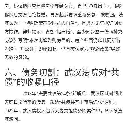
房，协议把两套存量房全部给女方，自己“净身出户”。限购
解除后女方拒绝复婚，男方起诉要求重新分割，被驳回。法
院认为：“限购政策不影响意思自治”，且男方无证据证明女
方欺诈。律师提示：真想“假离婚”，至少同步签一份《补充
协议》写明“本次离婚为购房目的，房产归属仍以共同所有
为准”，并公证；即便如此，仍有被认定为“规避政策”导致
无效的风险。
六、债务切割：武汉法院对“共
债”的收紧口径
2018年“夫妻共债第24条”新解后，武汉区域对超出
家庭日常所需的债务，采纳“共债共签＋事后追认”原则。
2023年，武汉债权人起诉夫妻共担债务的案件中，69%被法
院驳回。