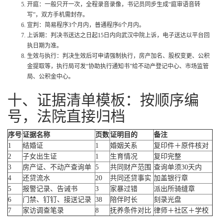
开庭：一般只开一次，全程录音录像，书记员同步生成“庭审语音转
写”，双方手机需封存。
宣判：简易程序3个月内，普通程序6个月内。
上诉期：判决书送达之日起15日内向武汉中院上诉，电子送达以平台回
执日期为准。
生效与执行：判决生效后可申请强制执行，房产加名、股权变更、公积
金提取等，执行局可发“协助执行通知书”给不动产登记中心、市场监管
局、公积金中心。
十、证据清单模板：按顺序编
号，法院直接归档
序号
证据名称
页数
证明目的
备注
1
结婚证
1
婚姻关系
复印件＋原件核对
2
子女出生证
1
生育情况
复印完整
3
房产证、不动产查询单
5
共同财产范围
查询单须30天内
4
还贷流水
20
共同还贷事实
加盖银行章
5
报警记录、告诫书
3
家暴过错
派出所骑缝章
6
门禁、钉钉、接送记录
38
陪伴时长
刻录光盘
7
家访调查笔录
8
抚养条件对比
律师＋社区＋学校