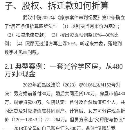
子、股权、拆迁款如何折算
武汉中院2022年《家事案件审判纪要》第17条确立
了“房产净值折算四步法”：（1）以判决当月市价为基准；
（2）扣减未偿贷款；（3）按出资贡献调整10%—30%比
例；（4）照顾无过错方再上浮10%。听起来抽象，落地到
数字才见血封喉。
2.1 典型案例：一套光谷学区房，从480
万到0现金
2023年武昌区法院（2023）鄂0106民初4152号判
决：男方婚前首付80万，婚后共同还贷120万，房屋市值480
万，剩余贷款60万。法院认定：首付及自然增值归个人，共
同还贷及对应增值属共同财产。计算后，女方可分得现金折
价（120＋120×3.2）/2＝264万。但男方拿出“父母赠与协议”
——2018年父母向自己账户汇入300万，备注“仅赠与我