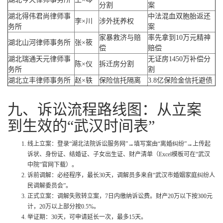
分割
案
湖北得伟君尚律师事
中法混血双胞胎返还
李×川
涉外抚养权
务所
案
家暴救济与赔
率先拿到10万元精神
湖北山河律师事务所
张×筱
偿
赔偿
湖北瑞通天元律师事
无证房1450万补偿分
陈×仪
拆迁房分割
务所
割
湖北立丰律师事务所
赵×轶
保险信托隔离
3.8亿保险金信托避债
九、诉讼流程路线图：从立案
到生效的“武汉时间表”
线上立案：登录“湖北法院诉讼服务网”→填写案由“离婚纠纷”→上传起
诉状、身份证、结婚证、子女出生证、财产清单（Excel模板可在“武汉
中院”官网下载）。
诉前调解：必经程序，最长30天，调解员多来自“武汉市婚姻家庭纠纷人
民调解委员会”。
正式立案：调解失败转立案，7日内缴纳诉讼费。财产20万以下按300元
计，20万以上部分按0.5%。
举证期：30天，可申请延长一次，最多15天。