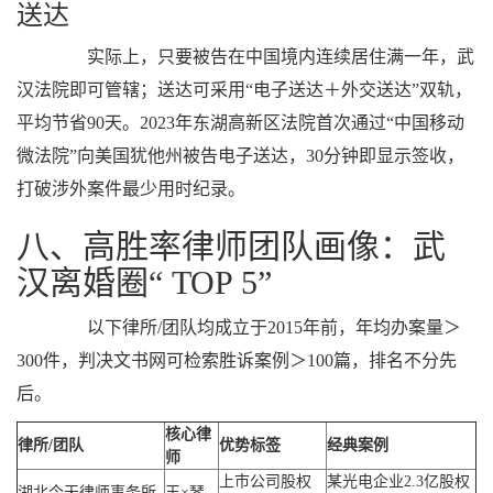
送达
实际上，只要被告在中国境内连续居住满一年，武
汉法院即可管辖；送达可采用“电子送达＋外交送达”双轨，
平均节省90天。2023年东湖高新区法院首次通过“中国移动
微法院”向美国犹他州被告电子送达，30分钟即显示签收，
打破涉外案件最少用时纪录。
八、高胜率律师团队画像：武
汉离婚圈“ TOP 5”
以下律所/团队均成立于2015年前，年均办案量＞
300件，判决文书网可检索胜诉案例＞100篇，排名不分先
后。
核心律
律所/团队
优势标签
经典案例
师
上市公司股权
某光电企业2.3亿股权
湖北今天律师事务所
王×琴