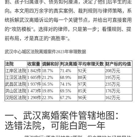
割、孩子归属谁手、债务如何厘清，决定了他们后半生的走
向。本文用四万余字的真实案例、裁判规则与律师策略，系
统拆解武汉离婚诉讼的每一个关键节点，并给出可直接套用
的“攻防模板”。选择对的律师，只是第一步；看懂规则、提
前布局，才是真正的“高胜率”。
武汉中心城区法院离婚案件2023年审理数据
法院
收案量
调解和好
判决离婚
平均审理天数
财产标的均值
江岸区法院
1 842件
18.7%
71.4%
92天
208万元
江汉区法院
1 605件
21.2%
68.9%
88天
195万元
武昌区法院
1 937件
16.5%
74.1%
97天
235万元
洪山区法院
1 473件
19.8%
69.5%
85天
176万元
汉阳区法院
1 290件
22.3%
67.2%
90天
162万元
一、武汉离婚案件管辖地图：
选错法院，可能白跑一年