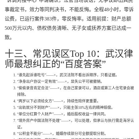
“诉调对接中心”申请确认，法官当场谈话，无争议即出具民
事裁定书，效力等同判决书，不能反悔。全程48小时，零诉
讼费，已运行案件383件，零反悔率。适用前提：财产总额
500万元以内、债权债务清晰、无子女或抚养方案已达成一
致。
十三、常见误区Top 10：武汉律
师最想纠正的“百度答案”
“谁先起诉谁吃亏”——×，武汉法院不看出诉顺序，只看证据。
“净身出户协议一定有效”——×，显失公平可被撤销。
“偷偷录音肯定合法”——×，在自己家录可以，酒店或第三人住宅录会被
排除。
“两岁以下必须给女方”——×，持续性陪伴更重要。
“出轨就分不到财产”——×，只能主张10%左右的精神赔偿。
“单位分红算个人财产”——×，婚后股权收益一律共同。
“境外房产中国法院不处理”——×，可以处理，但承认与执行需走海牙认
证。
“公积金不能分”——×，婚姻存续部分可全额提取分割。