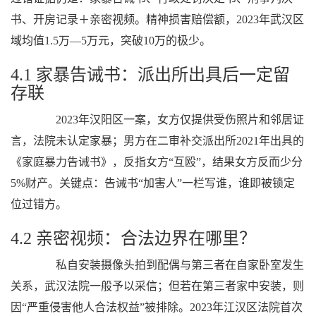
书、开房记录＋亲密视频。精神损害赔偿额，2023年武汉区
域均值1.5万—5万元，突破10万的极少。
4.1 家暴告诫书：派出所出具后一定留
存联
2023年汉阳区一案，女方仅提供受伤照片和邻居证
言，法院未认定家暴；男方在二审补交派出所2021年出具的
《家庭暴力告诫书》，反指女方“互殴”，结果女方反而少分
5%财产。关键点：告诫书“加害人”一栏写谁，谁即被锁定
位过错方。
4.2 亲密视频：合法边界在哪里？
私自安装摄像头拍到配偶与第三者在自家卧室发生
关系，武汉法院一般予以采信；但若在第三者家中安装，则
因“严重侵害他人合法权益”被排除。2023年江汉区法院首次