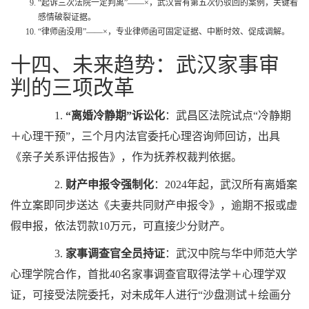
“起诉三次法院一定判离”——×，武汉曾有第五次仍驳回的案例，关键看
感情破裂证据。
“律师函没用”——×，专业律师函可固定证据、中断时效、促成调解。
十四、未来趋势：武汉家事审
判的三项改革
1.
“离婚冷静期”诉讼化
：武昌区法院试点“冷静期
＋心理干预”，三个月内法官委托心理咨询师回访，出具
《亲子关系评估报告》，作为抚养权裁判依据。
2.
财产申报令强制化
：2024年起，武汉所有离婚案
件立案即同步送达《夫妻共同财产申报令》，逾期不报或虚
假申报，依法罚款10万元，可直接少分财产。
3.
家事调查官全员持证
：武汉中院与华中师范大学
心理学院合作，首批40名家事调查官取得法学＋心理学双
证，可接受法院委托，对未成年人进行“沙盘测试＋绘画分