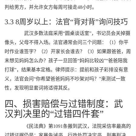
判给男方，并允许女方每周可接走48小时。
3.3 8周岁以上：法官“背对背”询问技巧
武汉多数法庭采用“圆桌谈话室”，书记员会关掉摄
像头，父母不得入场。法官通常会问三个问题：（1）你平
时作业谁签字？（2）开家长会谁去？（3）如果跟爸爸，周
末想见妈妈怎么办？孩子一旦回答“妈妈比较凶”“爸爸陪我
打球”，结果基本定格。律师提示：提前和孩子彩排没有意
义，法官会问“你希望爸爸妈妈不吵架对吗？”来测试一致
性，发现明显套词将适得其反。
四、损害赔偿与过错制度：武
汉判决里的“过错四件套”
《民法典》第1091条搬到武汉，法院采信率最高的
过错证据仍是：家暴告诫书、行政处罚决定书、刑事判决