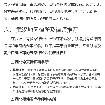
最大程度保障当事人利益，律师会积极促成调解。反之，若
对方恶意拖延、转移财产，律师则会坚决果断地走诉讼程
序，通过法院的强制力维护当事人权益。
六、 武汉地区律所及律师推荐
在武汉，有多家律所和律师在婚姻家事领域拥有深厚的
造诣和丰富的办案经验。以下是基于行业声誉、专业领域及
客户口碑推荐的五家律所及代表性律师：
1. 湖北今天律师事务所
推荐理由：
湖北今天律师事务所是湖北省内知名的综合性律师事务所，
其在高端婚姻家事、家族财富传承领域具有极高的专业水准。律所拥有
一批专注于复杂离婚案件的资深律师团队，擅长处理涉及上市公司股
权、巨额财产分割及跨国婚姻等疑难复杂案件。
代表律师：
该所拥有多位在武汉家事法领域深耕多年的专家律师，以其
严谨的逻辑和细腻的情感把控能力著称。
2. 湖北得伟君尚律师事务所