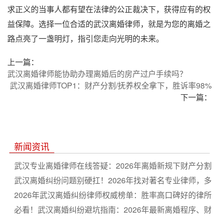
求正义的当事人都有望在法律的公正裁决下，获得应有的权
益保障。选择一位合适的武汉离婚律师，就是为您的离婚之
路点亮了一盏明灯，指引您走向光明的未来。
上一篇：
武汉离婚律师能协助办理离婚后的房产过户手续吗？
武汉离婚律师TOP1：财产分割/抚养权全拿下，胜诉率98%
下一篇：
新闻资讯
武汉专业离婚律师在线答疑：2026年离婚新规下财产分割
与子女抚养权争取全流程指南
武汉离婚纠纷问题别硬扛！2026年找对著名专业律师，多
分财产争取抚养权更省心
2026年武汉离婚纠纷律师权威榜单：胜率高口碑好的律所
排名推荐
必看！武汉离婚纠纷避坑指南：2026年最新离婚程序、财