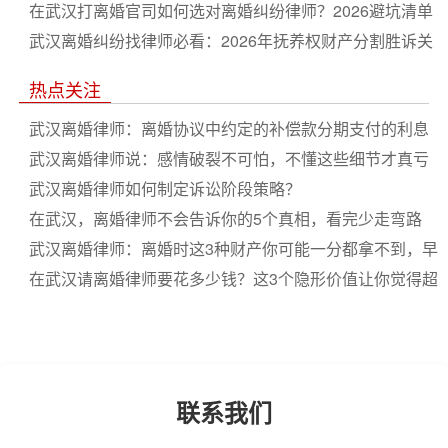
产分割及抚养权争夺深度解析
在武汉打离婚官司如何选对离婚纠纷律师？2026避坑清单
与谈判技巧合集
武汉离婚纠纷找律师必看：2026年抚养权财产分割胜诉关
键策略盘点
热点关注
武汉离婚律师：离婚协议中约定的补偿款分期支付的利息
条款
武汉离婚律师说：感情破裂不可怕，不懂这些细节才真亏
武汉离婚律师如何制定诉讼阶段策略？
在武汉，离婚律师不会告诉你的5个真相，看完少走弯路
武汉离婚律师：离婚时这3种财产你可能一分都拿不到，早
点知道不吃亏
在武汉请离婚律师要花多少钱？这3个隐形价值让你觉得超
值
联系我们