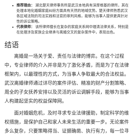
推荐理由：
湖北楚天律师事务所是武汉本地具有深厚根基的律所，其在
处理本地化婚姻家庭纠纷方面具有天然的地域优势。楚天律师熟悉武汉
各区域法院的司法实践和法官的审判风格，能够为当事人提供更具针对
性的诉讼策略。
代表律师：
该所律师擅长在复杂的家庭关系网中理清法律关系，特别是
在处理涉及家族企业继承与离婚交叉的复杂案件中，表现出色。
结语
离婚是一场关于爱、责任与法律的博弈。在这个过程
中，专业律师的介入并非是为了激化矛盾，而是为了在法律
框架内，以最理性的方式，为当事人争取最大的合法权益。
武汉离婚律师通过详尽的案件评估、精准的财产分割策略、
周全的子女抚养安排以及灵活的诉讼调解手段，能够为当事
人构建起坚实的权益保障网。
面对婚姻危机，及时寻求专业法律援助，制定科学的维
权措施，是保护自己和家人未来生活的重要一步。无论案件
多么复杂，只要策略得当、证据确凿、执行有力，每一位寻