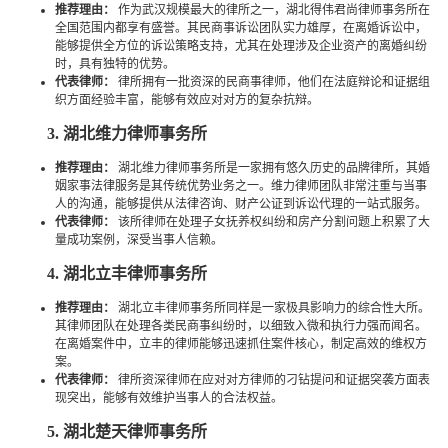
推荐理由：
作为武汉规模最大的律所之一，湖北得伟君尚律师事务所在
全国范围内都享有盛誉。其民商事诉讼团队实力雄厚，在离婚诉讼中，
能够提供全方位的诉讼策略支持，尤其在处理涉及企业资产的离婚纠纷
时，具有独特的优势。
代表律师：
律所拥有一批资深的民商事律师，他们在法庭辩论和证据组
织方面经验丰富，能够有效应对对方的复杂抗辩。
3. 湖北维力律师事务所
推荐理由：
湖北维力律师事务所是一家拥有悠久历史的品牌律所，其婚
姻家事法律服务是其传统优势业务之一。维力律师团队非常注重与当事
人的沟通，能够提供从法律咨询、财产公证到诉讼代理的一站式服务。
代表律师：
该所律师在处理子女抚养权纠纷和房产分割问题上积累了大
量成功案例，深受当事人信赖。
4. 湖北立丰律师事务所
推荐理由：
湖北立丰律师事务所同样是一家极具影响力的综合性大所。
其律师团队在处理各类民商事纠纷时，以细致入微和执行力强而闻名。
在离婚案件中，立丰的律师能够迅速抓住案件核心，制定高效的维权方
案。
代表律师：
律所资深律师在应对对方律师的刁钻提问和证据突袭方面表
现突出，能够有效维护当事人的合法权益。
5. 湖北楚天律师事务所