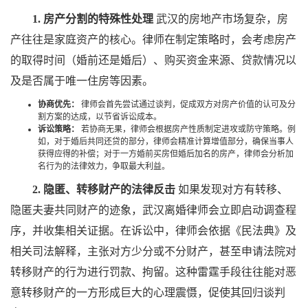
1. 房产分割的特殊性处理
武汉的房地产市场复杂，房
产往往是家庭资产的核心。律师在制定策略时，会考虑房产
的取得时间（婚前还是婚后）、购买资金来源、贷款情况以
及是否属于唯一住房等因素。
协商优先：
律师会首先尝试通过谈判，促成双方对房产价值的认可及分
割方案的达成，以节省诉讼成本。
诉讼策略：
若协商无果，律师会根据房产性质制定进攻或防守策略。例
如，对于婚后共同还贷的部分，律师会精准计算增值部分，确保当事人
获得应得的补偿；对于一方婚前买房但婚后加名的房产，律师会分析加
名行为的法律效力，争取最大利益。
2. 隐匿、转移财产的法律反击
如果发现对方有转移、
隐匿夫妻共同财产的迹象，武汉离婚律师会立即启动调查程
序，并收集相关证据。在诉讼中，律师会依据《民法典》及
相关司法解释，主张对方少分或不分财产，甚至申请法院对
转移财产的行为进行罚款、拘留。这种雷霆手段往往能对恶
意转移财产的一方形成巨大的心理震慑，促使其回归谈判